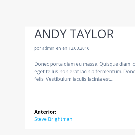
ANDY TAYLOR
por
admin
en
en 12.03.2016
Donec porta diam eu massa. Quisque diam lor
eget tellus non erat lacinia fermentum. Donec
felis. Vestibulum iaculis lacinia est…
Navegación
Anterior:
de
Entrada
Steve Brightman
anterior: